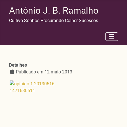
António J. B. Ramalho
Cultivo Sonhos Procurando Colher Sucessos
Opinião
Detalhes
Publicado em 12 maio 2013
Sou daqueles que,
por força do
exercício de
alguns cargos, sou por vezes chamado a emitir a
minha opinião. Outras vezes sou eu próprio que tomo
a liberdade de a emitir sem esperar que alguém me
pergunte o que penso...