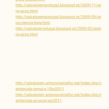
http://advaloremportugal.blogspot.pt/2009/11/entrevi
no-ecos.html
;
http://advaloremportugal.blogspot.pt/2009/09/entrevi
na-ciencia-hoje.html
;
http://advalore<ortugal.blogspot.pt/2009/02/entrevist
no-ecos.html
.
Mais tarde criei a página que veio a substituir o web
site da campanha eleitoral autárquica de 2009. Talvez
por falta de criatividade voltei a chamar-lhe ad
valorem... Aí voltei a emitir opiniões - daquelas que
ninguém me pediu - e também a reproduzir
entrevistas:
http://advalorem.antonioramalho.net/index.php/pt/t
entrevista-jornal-e-15jul2011
;
http://advalorem.antonioramalho.net/index.php/pt/t
entrevista-ao-ecos-jan2011
.