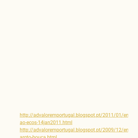
Antes de ter criado esta página fazia-o
fundamentalmente através do blogue ad valorem. Lá
reproduzi todos os artigos que durante algum tempo
escrevi para uma coluna de opinião no quinzenário
"Brados do Alentejo". Mais tarde o referido jornal
passou a escrever "contatos" em vez de "contactos" e,
por isso - e, talvez, por outras razões... - deixei de
escrever para lá mas continuei a "botar faladura" (se
bem que, com muito menor frequência) em prosa no
blogue, assim como a reproduzir algumas entrevistas
àquele e a outros órgãos de comunicação social da
região.
Deixo aqui as hiperligações de alguns:
http://advaloremportugal.blogspot.pt/2011/01/entrevi
ao-ecos-14jan2011.html
;
http://advaloremportugal.blogspot.pt/2009/12/entrevi
arqto-bouca.html
;